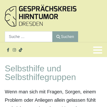
Diagnose
Diagnostik / Untersuchungsmethoden
Suche
Suchen
Hirntumor-Operation-Strahlentherapie-
Chemotherapie
Gespräch-Inhalte
Selbsthilfe und
Rehabilitation
Selbsthilfegruppen
Tumortherapiefelder (TTF)
Wenn man sich mit Fragen, Sorgen, einem
Pallitativ
Problem oder Anliegen allein gelassen fühlt